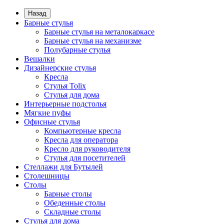
Назад
Барные стулья
Барные стулья на металокаркасе
Барные стулья на механизме
Полубарные стулья
Вешалки
Дизайнерские стулья
Кресла
Стулья Tolix
Стулья для дома
Интерьерные подстолья
Мягкие пуфы
Офисные стулья
Компьютерные кресла
Кресла для оператора
Кресло для руководителя
Стулья для посетителей
Стеллажи для Бутылей
Столешницы
Столы
Барные столы
Обеденные столы
Складные столы
Стулья для дома