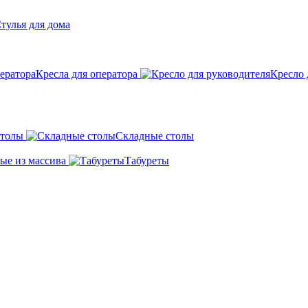
тулья для дома
Кресла для оператора
Кресло 
столы
Складные столы
ые из маcсива
Табуреты