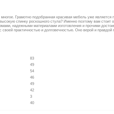
многое. Грамотно подобранная красивая мебель уже является п
 высокую спинку роскошного стула? Именно поэтому вам стоит
ормами, надежными материалами изготовления и прочими досто
ас своей практичностью и долговечностью. Оно верой и правдой
83
49
54
46
49
42
3
40