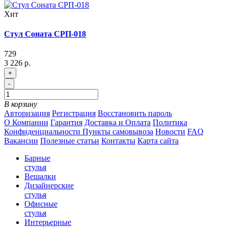
Хит
Стул Соната СРП-018
729
3 226 р.
+
-
В корзину
Авторизация
Регистрация
Восстановить пароль
О Компании
Гарантия
Доставка и Оплата
Политика
Конфиденциальности
Пункты самовывоза
Новости
FAQ
Вакансии
Полезные статьи
Контакты
Карта сайта
Барные
стулья
Вешалки
Дизайнерские
стулья
Офисные
стулья
Интерьерные