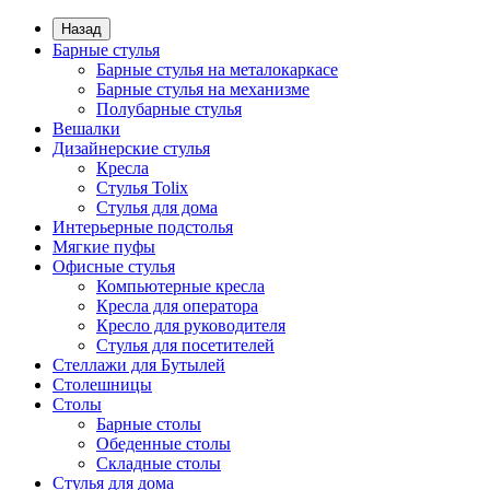
Назад
Барные стулья
Барные стулья на металокаркасе
Барные стулья на механизме
Полубарные стулья
Вешалки
Дизайнерские стулья
Кресла
Стулья Tolix
Стулья для дома
Интерьерные подстолья
Мягкие пуфы
Офисные стулья
Компьютерные кресла
Кресла для оператора
Кресло для руководителя
Стулья для посетителей
Стеллажи для Бутылей
Столешницы
Столы
Барные столы
Обеденные столы
Складные столы
Стулья для дома