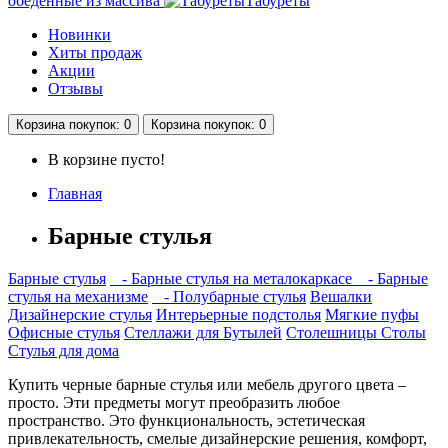
обеденные из маcсива
Табуреты
Новинки
Хиты продаж
Акции
Отзывы
Корзина
покупок
: 0
Корзина
покупок
: 0
В корзине пусто!
Главная
Барные стулья
Барные стулья
- Барные стулья на металокаркасе
- Барные
стулья на механизме
- Полубарные стулья
Вешалки
Дизайнерские стулья
Интерьерные подстолья
Мягкие пуфы
Офисные стулья
Стеллажи для Бутылей
Столешницы
Столы
Стулья для дома
Купить черные барные стулья или мебель другого цвета –
просто. Эти предметы могут преобразить любое
пространство. Это функциональность, эстетическая
привлекательность, смелые дизайнерские решения, комфорт,