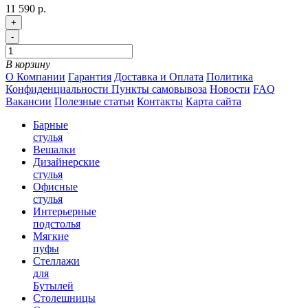
11 590 р.
+
-
В корзину
О Компании
Гарантия
Доставка и Оплата
Политика
Конфиденциальности
Пункты самовывоза
Новости
FAQ
Вакансии
Полезные статьи
Контакты
Карта сайта
Барные
стулья
Вешалки
Дизайнерские
стулья
Офисные
стулья
Интерьерные
подстолья
Мягкие
пуфы
Стеллажи
для
Бутылей
Столешницы