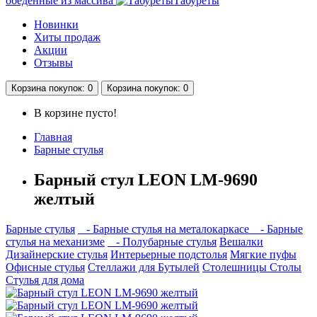
обеденные из маcсива
Табуреты
Новинки
Хиты продаж
Акции
Отзывы
Корзина
покупок
: 0
Корзина
покупок
: 0
В корзине пусто!
Главная
Барные стулья
Барный стул LEON LM-9690
желтый
Барные стулья
- Барные стулья на металокаркасе
- Барные
стулья на механизме
- Полубарные стулья
Вешалки
Дизайнерские стулья
Интерьерные подстолья
Мягкие пуфы
Офисные стулья
Стеллажи для Бутылей
Столешницы
Столы
Стулья для дома