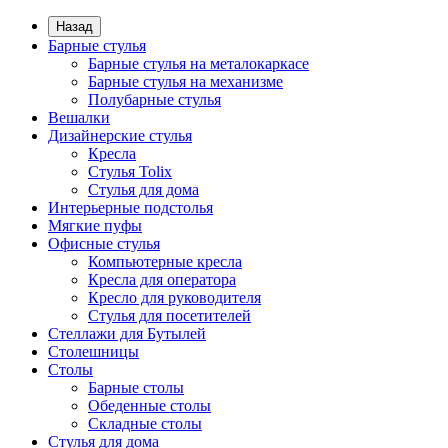
Назад
Барные стулья
Барные стулья на металокаркасе
Барные стулья на механизме
Полубарные стулья
Вешалки
Дизайнерские стулья
Кресла
Стулья Tolix
Стулья для дома
Интерьерные подстолья
Мягкие пуфы
Офисные стулья
Компьютерные кресла
Кресла для оператора
Кресло для руководителя
Стулья для посетителей
Стеллажи для Бутылей
Столешницы
Столы
Барные столы
Обеденные столы
Складные столы
Стулья для дома