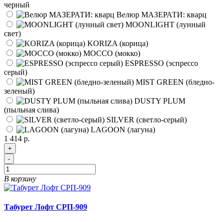
черный
Велюр МАЗЕРАТИ: кварц
MOONLIGHT (лунный
свет)
KORIZA (корица)
MOCCO (мокко)
ESPRESSO (эспрессо
серый)
MIST GREEN (бледно-
зеленый)
DUSTY PLUM
(пыльная слива)
SILVER (светло-серый)
LAGOON (лагуна)
1 414 р.
+
-
В корзину
Табурет Лофт СРП-909