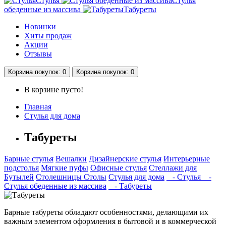
Стулья
Стулья
обеденные из маcсива
Табуреты
Новинки
Хиты продаж
Акции
Отзывы
Корзина
покупок
: 0
Корзина
покупок
: 0
В корзине пусто!
Главная
Стулья для дома
Табуреты
Барные стулья
Вешалки
Дизайнерские стулья
Интерьерные
подстолья
Мягкие пуфы
Офисные стулья
Стеллажи для
Бутылей
Столешницы
Столы
Стулья для дома
- Стулья
-
Стулья обеденные из маcсива
- Табуреты
Барные табуреты обладают особенностями, делающими их
важным элементом оформления в бытовой и в коммерческой