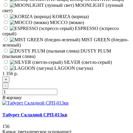
MOONLIGHT (лунный
свет)
KORIZA (корица)
MOCCO (мокко)
ESPRESSO (эспрессо
серый)
MIST GREEN (бледно-
зеленый)
DUSTY PLUM
(пыльная слива)
SILVER (светло-серый)
LAGOON (лагуна)
1 356 р.
+
-
В корзину
Табурет Складной СРП-013кв
156
Каркас (металическое основание):